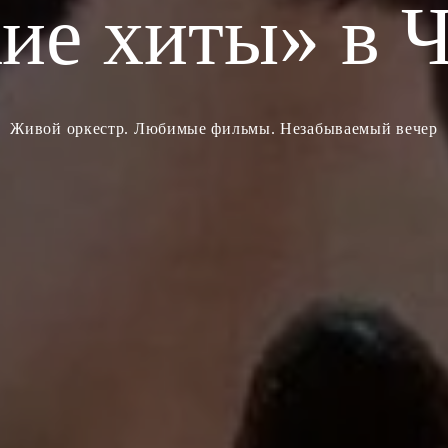
ие хиты» в 
ЗВЕЗДЫ
29:39
До конца действия промокода
Живой оркестр. Любимые фильмы. Незабываемый вечер
Скопировать
Закрыть